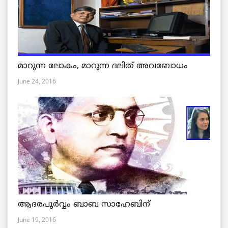
മാറുന്ന ലോകം, മാറുന്ന ദലിത് അവബോധം
June 24, 2016
ആദരപൂര്‍വ്വം ബാബ സാഹേബിന്
June 19, 2016