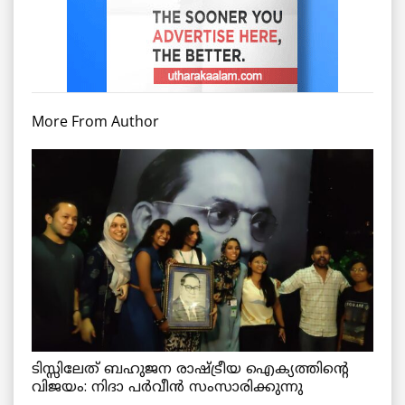
More From Author
ടിസ്സിലേത് ബഹുജന രാഷ്ട്രീയ ഐക്യത്തിന്റെ
വിജയം: നിദാ പർവീൻ സംസാരിക്കുന്നു