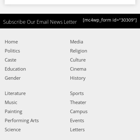
[mc4wp_form id="30309"]
Subscribe Our Email News Letter
Home
Media
Politics
Religion
Caste
Culture
Education
Cinema
Gender
History
Literature
Sports
Music
Theater
Painting
Campus
Performing Arts
Events
Science
Letters