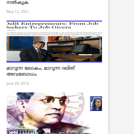
നൽകുക
May 12, 2021
മാറുന്ന ലോകം, മാറുന്ന ദലിത്
അവബോധം
June 24, 2016