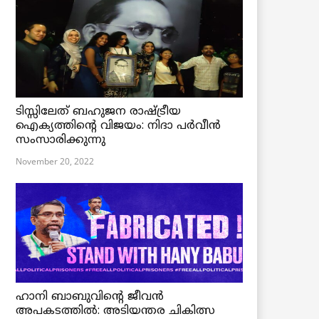
ടിസ്സിലേത് ബഹുജന രാഷ്ട്രീയ
ഐക്യത്തിന്റെ വിജയം: നിദാ പർവീൻ
സംസാരിക്കുന്നു
November 20, 2022
ഹാനി ബാബുവിന്റെ ജീവൻ
അപകടത്തിൽ: അടിയന്തര ചികിത്സ