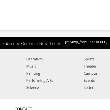
[mc4wp_form id="30309"]
Subscribe Our Email News Letter
Literature
Sports
Music
Theater
Painting
Campus
Performing Arts
Events
Science
Letters
CONTACT