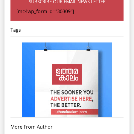
SUBSCRIBE OUR EMAIL NEWS LETTER
[mc4wp_form id="30309"]
Tags
More From Author