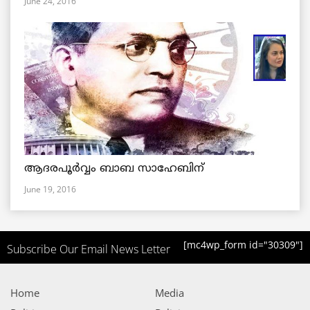
June 24, 2016
ആദരപൂര്‍വ്വം ബാബ സാഹേബിന്
June 19, 2016
[mc4wp_form id="30309"]
Subscribe Our Email News Letter
Home
Media