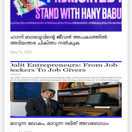
ഹാനി ബാബുവിന്റെ ജീവൻ അപകടത്തിൽ:
അടിയന്തര ചികിത്സ നൽകുക
May 12, 2021
മാറുന്ന ലോകം, മാറുന്ന ദലിത് അവബോധം