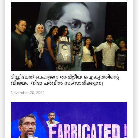
ടിസ്സിലേത് ബഹുജന രാഷ്ട്രീയ ഐക്യത്തിന്റെ
വിജയം: നിദാ പർവീൻ സംസാരിക്കുന്നു
November 20, 2022