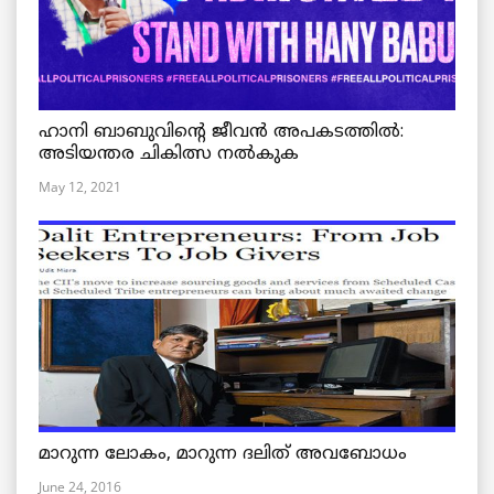
ഹാനി ബാബുവിന്റെ ജീവൻ അപകടത്തിൽ:
അടിയന്തര ചികിത്സ നൽകുക
May 12, 2021
മാറുന്ന ലോകം, മാറുന്ന ദലിത് അവബോധം
June 24, 2016