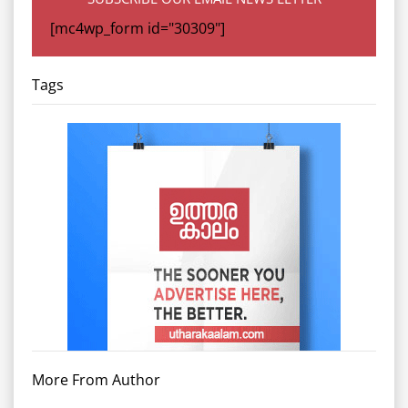
[mc4wp_form id="30309"]
Tags
More From Author