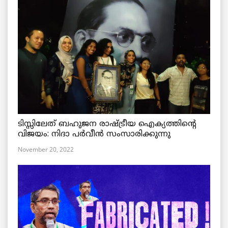
ടിസ്സിലേത് ബഹുജന രാഷ്ട്രീയ ഐക്യത്തിന്റെ
വിജയം: നിദാ പർവീൻ സംസാരിക്കുന്നു
November 20, 2022