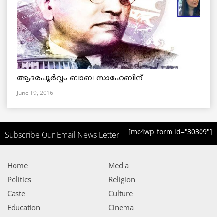
ആദരപൂര്‍വ്വം ബാബ സാഹേബിന്
June 19, 2016
[mc4wp_form id="30309"]
Subscribe Our Email News Letter
Home
Media
Politics
Religion
Caste
Culture
Education
Cinema