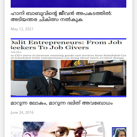
ഹാനി ബാബുവിന്റെ ജീവൻ അപകടത്തിൽ:
അടിയന്തര ചികിത്സ നൽകുക
May 12, 2021
മാറുന്ന ലോകം, മാറുന്ന ദലിത് അവബോധം
June 24, 2016