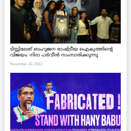
ടിസ്സിലേത് ബഹുജന രാഷ്ട്രീയ ഐക്യത്തിന്റെ
വിജയം: നിദാ പർവീൻ സംസാരിക്കുന്നു
November 20, 2022