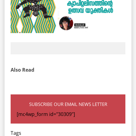
Also Read
SUBSCRIBE OUR EMAIL NEWS LETTER
[mc4wp_form id="30309"]
Tags