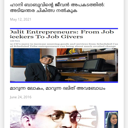
ഹാനി ബാബുവിന്റെ ജീവൻ അപകടത്തിൽ:
അടിയന്തര ചികിത്സ നൽകുക
May 12, 2021
മാറുന്ന ലോകം, മാറുന്ന ദലിത് അവബോധം
June 24, 2016