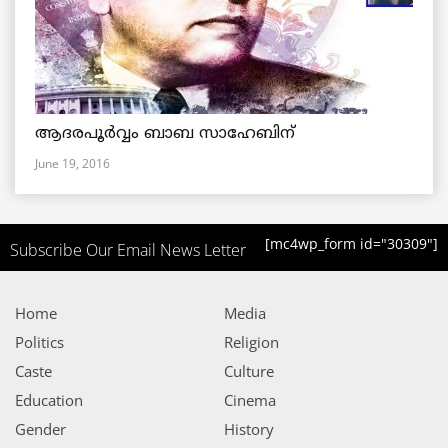
ആദരപൂര്‍വ്വം ബാബ സാഹേബിന്
June 19, 2016
[mc4wp_form id="30309"]
Subscribe Our Email News Letter
Home
Media
Politics
Religion
Caste
Culture
Education
Cinema
Gender
History