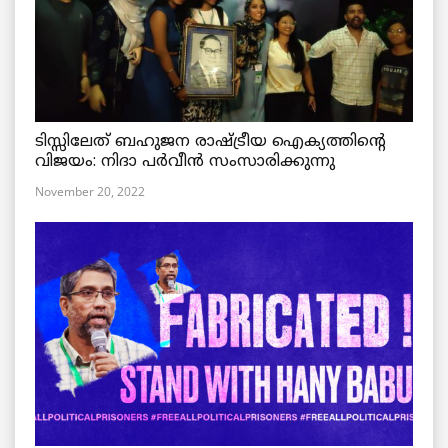
ടിസ്സിലേത് ബഹുജന രാഷ്ട്രീയ ഐക്യത്തിന്റെ
വിജയം: നിദാ പർവീൻ സംസാരിക്കുന്നു
November 20, 2022