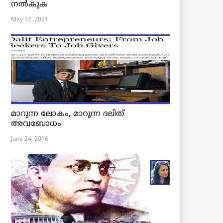
നൽകുക
May 12, 2021
മാറുന്ന ലോകം, മാറുന്ന ദലിത്
അവബോധം
June 24, 2016