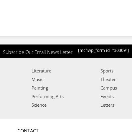
[mc4wp_form id="30309"]
Subscribe Our Email News Letter
Literature
Sports
Music
Theater
Painting
Campus
Performing Arts
Events
Science
Letters
CONTACT