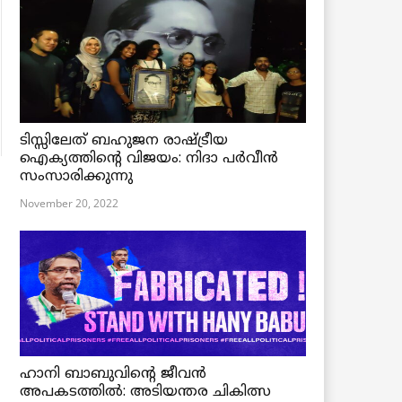
ടിസ്സിലേത് ബഹുജന രാഷ്ട്രീയ
ഐക്യത്തിന്റെ വിജയം: നിദാ പർവീൻ
സംസാരിക്കുന്നു
November 20, 2022
ഹാനി ബാബുവിന്റെ ജീവൻ
അപകടത്തിൽ: അടിയന്തര ചികിത്സ