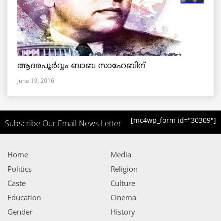
ആദരപൂര്‍വ്വം ബാബ സാഹേബിന്
June 19, 2016
[mc4wp_form id="30309"]
Subscribe Our Email News Letter
Home
Media
Politics
Religion
Caste
Culture
Education
Cinema
Gender
History