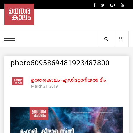
photo6095869481923487800
ഉത്തരകാലം എഡിറ്റോറിയല്‍ ടീം
March 21, 2019