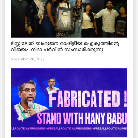
ടിസ്സിലേത് ബഹുജന രാഷ്ട്രീയ ഐക്യത്തിന്റെ
വിജയം: നിദാ പർവീൻ സംസാരിക്കുന്നു
November 20, 2022