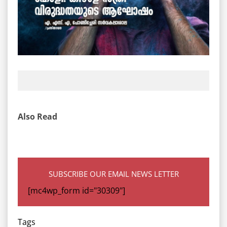
Also Read
SUBSCRIBE OUR EMAIL NEWS LETTER
[mc4wp_form id="30309"]
Tags