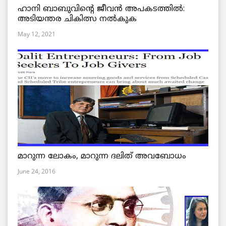
ഹാനി ബാബുവിന്റെ ജീവൻ അപകടത്തിൽ:
അടിയന്തര ചികിത്സ നൽകുക
May 12, 2021
മാറുന്ന ലോകം, മാറുന്ന ദലിത് അവബോധം
June 24, 2016