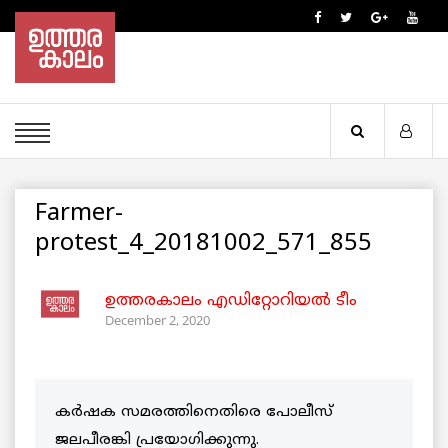
Farmer-
protest_4_20181002_571_855
ഉത്തരകാലം എഡിറ്റോറിയല്‍ ടീം
December 2, 2020
കർഷക സമരത്തിനെതിരെ പോലീസ്
ജലപീരങ്കി പ്രയോഗിക്കുന്നു.