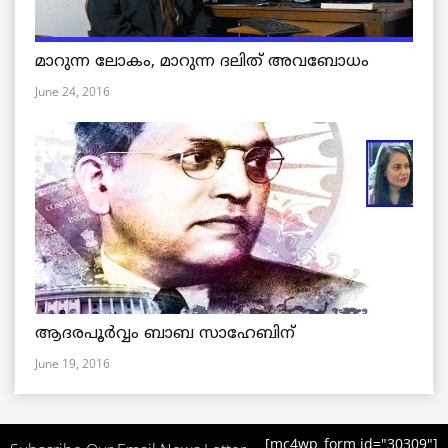
മാറുന്ന ലോകം, മാറുന്ന ദലിത് അവബോധം
June 24, 2016
ആദരപൂര്‍വ്വം ബാബ സാഹേബിന്
June 19, 2016
[mc4wp_form id="30309"]