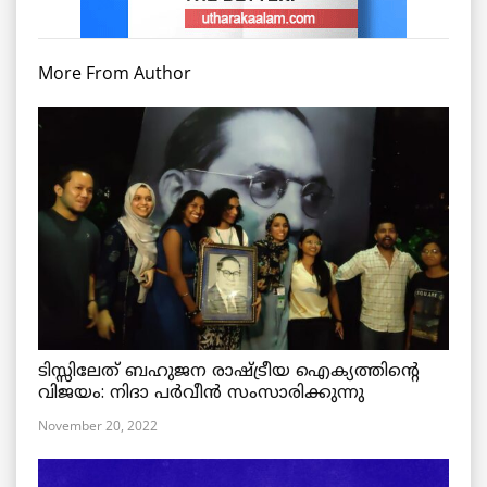
More From Author
ടിസ്സിലേത് ബഹുജന രാഷ്ട്രീയ ഐക്യത്തിന്റെ
വിജയം: നിദാ പർവീൻ സംസാരിക്കുന്നു
November 20, 2022