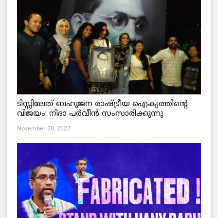
ടിസ്സിലേത് ബഹുജന രാഷ്ട്രീയ ഐക്യത്തിന്റെ
വിജയം: നിദാ പർവീൻ സംസാരിക്കുന്നു
November 20, 2022