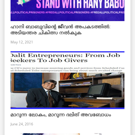
ഹാനി ബാബുവിന്റെ ജീവൻ അപകടത്തിൽ:
അടിയന്തര ചികിത്സ നൽകുക
May 12, 2021
മാറുന്ന ലോകം, മാറുന്ന ദലിത് അവബോധം
June 24, 2016