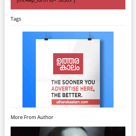
[mc4wp_form id="30309"]
Tags
More From Author