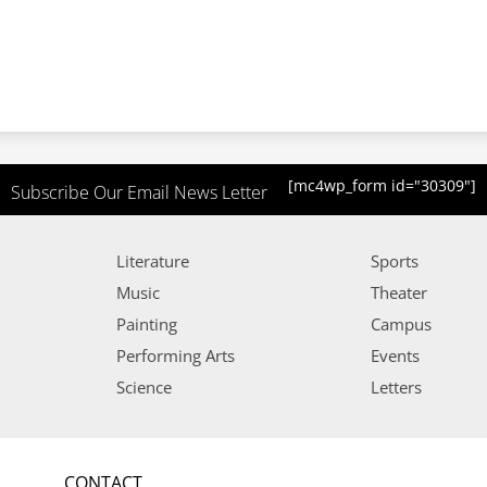
[mc4wp_form id="30309"]
Subscribe Our Email News Letter
Literature
Sports
Music
Theater
Painting
Campus
Performing Arts
Events
Science
Letters
CONTACT