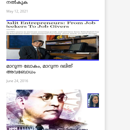
നൽകുക
May 12, 2021
മാറുന്ന ലോകം, മാറുന്ന ദലിത്
അവബോധം
June 24, 2016