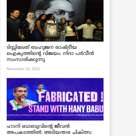
ടിസ്സിലേത് ബഹുജന രാഷ്ട്രീയ
ഐക്യത്തിന്റെ വിജയം: നിദാ പർവീൻ
സംസാരിക്കുന്നു
November 20, 2022
ഹാനി ബാബുവിന്റെ ജീവൻ
അപകടത്തിൽ: അടിയന്തര ചികിത്സ