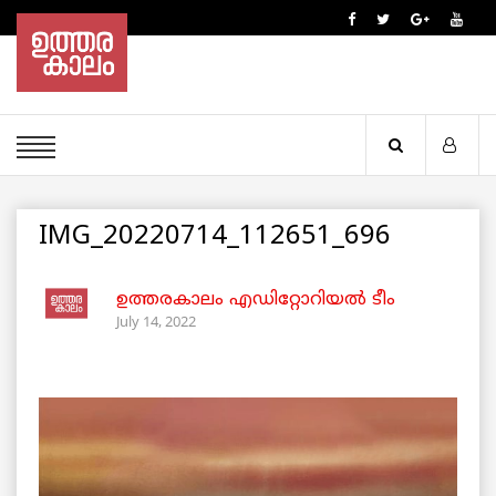
IMG_20220714_112651_696
ഉത്തരകാലം എഡിറ്റോറിയല്‍ ടീം
July 14, 2022