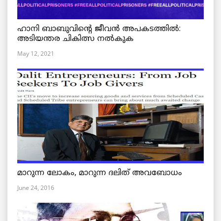
ഹാനി ബാബുവിന്റെ ജീവൻ അപകടത്തിൽ:
അടിയന്തര ചികിത്സ നൽകുക
May 12, 2021
മാറുന്ന ലോകം, മാറുന്ന ദലിത് അവബോധം
June 24, 2016