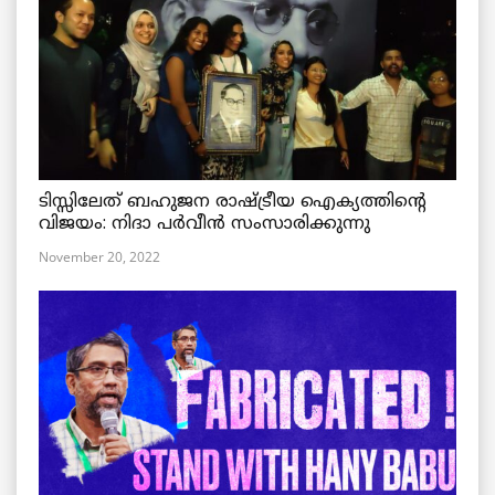
ടിസ്സിലേത് ബഹുജന രാഷ്ട്രീയ ഐക്യത്തിന്റെ
വിജയം: നിദാ പർവീൻ സംസാരിക്കുന്നു
November 20, 2022