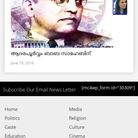
ആദരപൂര്‍വ്വം ബാബ സാഹേബിന്
June 19, 2016
[mc4wp_form id="30309"]
Subscribe Our Email News Letter
Home
Media
Politics
Religion
Caste
Culture
Education
Cinema