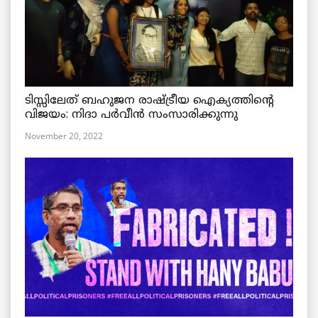
ടിസ്സിലേത് ബഹുജന രാഷ്ട്രീയ ഐക്യത്തിന്റെ
വിജയം: നിദാ പർവീൻ സംസാരിക്കുന്നു
November 20, 2022