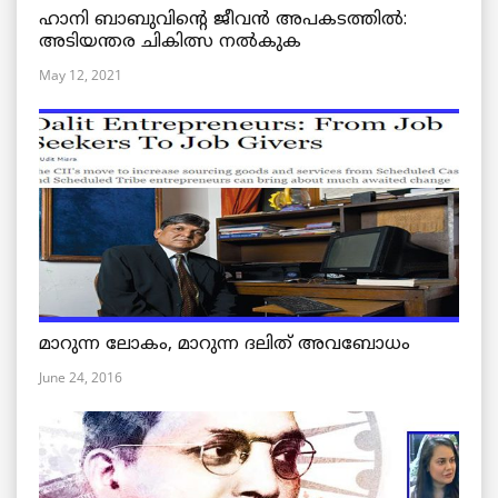
ഹാനി ബാബുവിന്റെ ജീവൻ അപകടത്തിൽ:
അടിയന്തര ചികിത്സ നൽകുക
May 12, 2021
മാറുന്ന ലോകം, മാറുന്ന ദലിത് അവബോധം
June 24, 2016