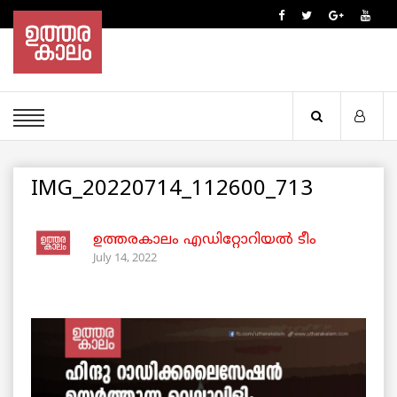
IMG_20220714_112600_713
ഉത്തരകാലം എഡിറ്റോറിയല്‍ ടീം
July 14, 2022