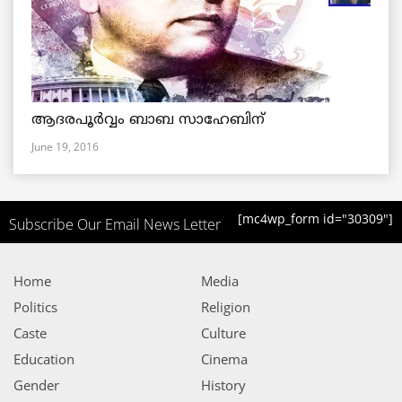
ആദരപൂര്‍വ്വം ബാബ സാഹേബിന്
June 19, 2016
[mc4wp_form id="30309"]
Subscribe Our Email News Letter
Home
Media
Politics
Religion
Caste
Culture
Education
Cinema
Gender
History