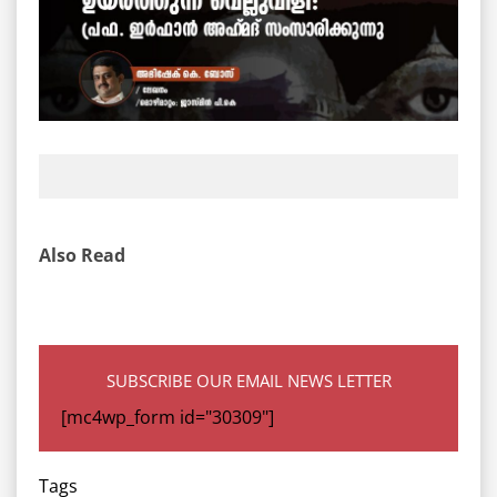
Also Read
SUBSCRIBE OUR EMAIL NEWS LETTER
[mc4wp_form id="30309"]
Tags