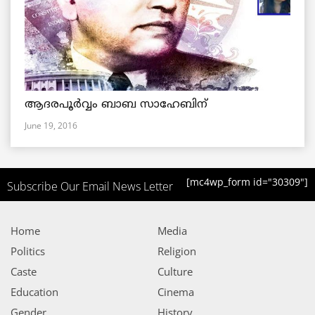
ആദരപൂര്‍വ്വം ബാബ സാഹേബിന്
June 19, 2016
[mc4wp_form id="30309"]
Subscribe Our Email News Letter
Home
Media
Politics
Religion
Caste
Culture
Education
Cinema
Gender
History