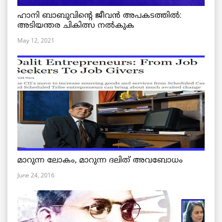
ഹാനി ബാബുവിന്റെ ജീവൻ അപകടത്തിൽ:
അടിയന്തര ചികിത്സ നൽകുക
May 12, 2021
മാറുന്ന ലോകം, മാറുന്ന ദലിത് അവബോധം
June 24, 2016