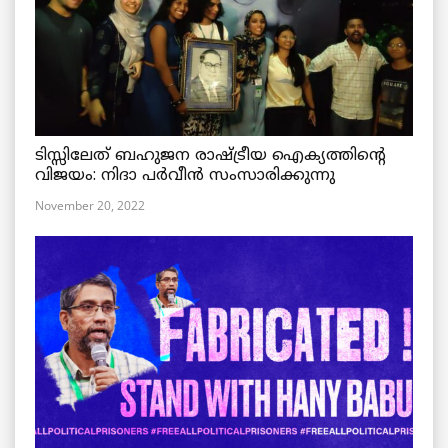
ടിസ്സിലേത് ബഹുജന രാഷ്ട്രീയ ഐക്യത്തിന്റെ
വിജയം: നിദാ പർവീൻ സംസാരിക്കുന്നു
November 20, 2022