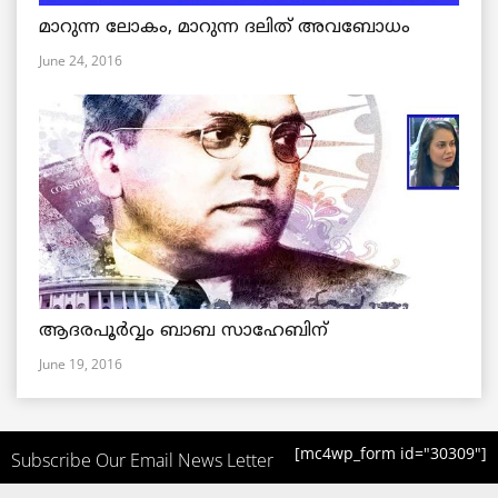
മാറുന്ന ലോകം, മാറുന്ന ദലിത് അവബോധം
June 24, 2016
ആദരപൂര്‍വ്വം ബാബ സാഹേബിന്
June 19, 2016
[mc4wp_form id="30309"]
Subscribe Our Email News Letter