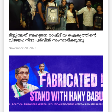
ടിസ്സിലേത് ബഹുജന രാഷ്ട്രീയ ഐക്യത്തിന്റെ
വിജയം: നിദാ പർവീൻ സംസാരിക്കുന്നു
November 20, 2022