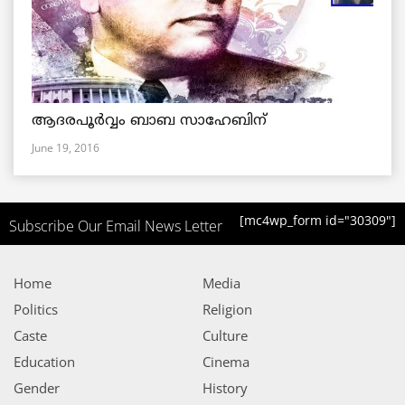
ആദരപൂര്‍വ്വം ബാബ സാഹേബിന്
June 19, 2016
[mc4wp_form id="30309"]
Subscribe Our Email News Letter
Home
Media
Politics
Religion
Caste
Culture
Education
Cinema
Gender
History