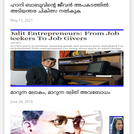
ഹാനി ബാബുവിന്റെ ജീവൻ അപകടത്തിൽ:
അടിയന്തര ചികിത്സ നൽകുക
May 12, 2021
മാറുന്ന ലോകം, മാറുന്ന ദലിത് അവബോധം
June 24, 2016