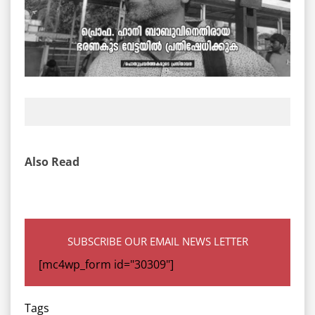
Also Read
SUBSCRIBE OUR EMAIL NEWS LETTER
[mc4wp_form id="30309"]
Tags