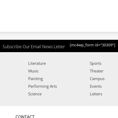
[mc4wp_form id="30309"]
Subscribe Our Email News Letter
Literature
Sports
Music
Theater
Painting
Campus
Performing Arts
Events
Science
Letters
CONTACT