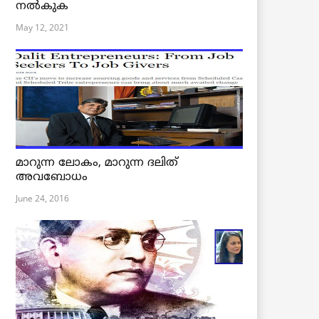
നൽകുക
May 12, 2021
മാറുന്ന ലോകം, മാറുന്ന ദലിത്
അവബോധം
June 24, 2016