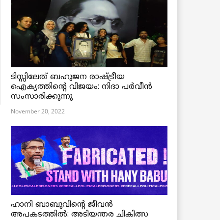
ടിസ്സിലേത് ബഹുജന രാഷ്ട്രീയ
ഐക്യത്തിന്റെ വിജയം: നിദാ പർവീൻ
സംസാരിക്കുന്നു
November 20, 2022
ഹാനി ബാബുവിന്റെ ജീവൻ
അപകടത്തിൽ: അടിയന്തര ചികിത്സ