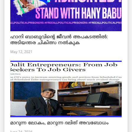
ഹാനി ബാബുവിന്റെ ജീവൻ അപകടത്തിൽ:
അടിയന്തര ചികിത്സ നൽകുക
May 12, 2021
മാറുന്ന ലോകം, മാറുന്ന ദലിത് അവബോധം
June 24, 2016