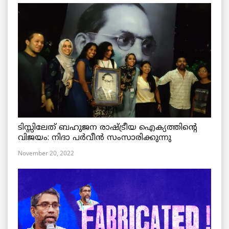
ടിസ്സിലേത് ബഹുജന രാഷ്ട്രീയ ഐക്യത്തിന്റെ
വിജയം: നിദാ പർവീൻ സംസാരിക്കുന്നു
November 20, 2022