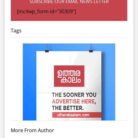
SUBSCRIBE OUR EMAIL NEWS LETTER
[mc4wp_form id="30309"]
Tags
More From Author