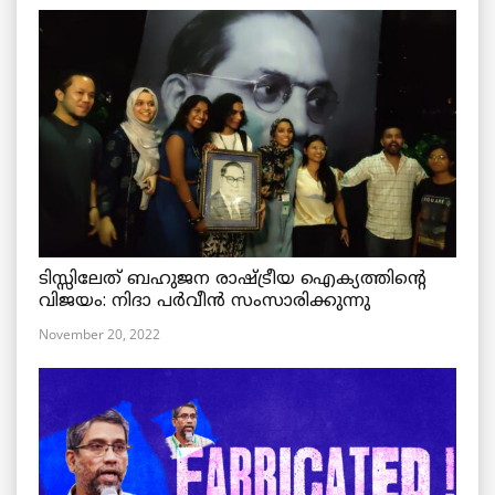
ടിസ്സിലേത് ബഹുജന രാഷ്ട്രീയ ഐക്യത്തിന്റെ
വിജയം: നിദാ പർവീൻ സംസാരിക്കുന്നു
November 20, 2022