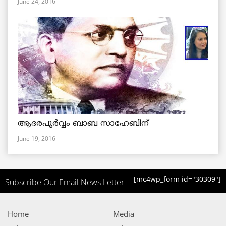
June 24, 2016
ആദരപൂര്‍വ്വം ബാബ സാഹേബിന്
June 19, 2016
[mc4wp_form id="30309"]
Subscribe Our Email News Letter
Home
Media