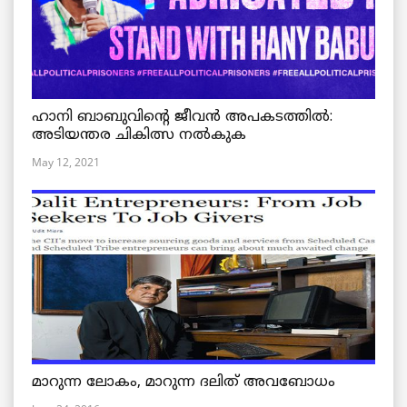
ഹാനി ബാബുവിന്റെ ജീവൻ അപകടത്തിൽ:
അടിയന്തര ചികിത്സ നൽകുക
May 12, 2021
മാറുന്ന ലോകം, മാറുന്ന ദലിത് അവബോധം