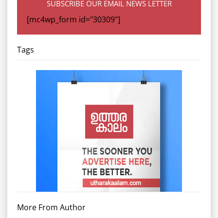
SUBSCRIBE OUR EMAIL NEWS LETTER
[mc4wp_form id="30309"]
Tags
More From Author