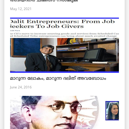
അടിയന്തര ചികിത്സ നൽകുക
May 12, 2021
മാറുന്ന ലോകം, മാറുന്ന ദലിത് അവബോധം
June 24, 2016