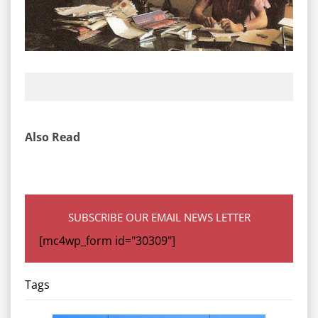
Also Read
SUBSCRIBE OUR EMAIL NEWS LETTER
[mc4wp_form id="30309"]
Tags