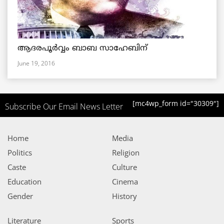
ആദരപൂര്‍വ്വം ബാബ സാഹേബിന്
June 19, 2016
[mc4wp_form id="30309"]
Subscribe Our Email News Letter
Home
Media
Politics
Religion
Caste
Culture
Education
Cinema
Gender
History
Literature
Sports