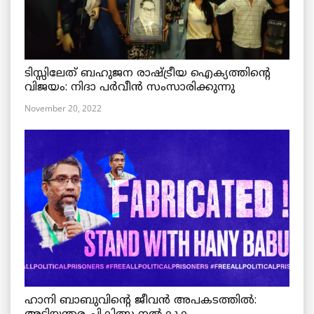
ടിസ്സിലേത് ബഹുജന രാഷ്ട്രീയ ഐക്യത്തിന്റെ
വിജയം: നിദാ പർവീൻ സംസാരിക്കുന്നു
November 20, 2022
ഹാനി ബാബുവിന്റെ ജീവൻ അപകടത്തിൽ: