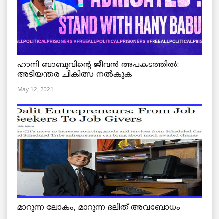
ഹാനി ബാബുവിന്റെ ജീവൻ അപകടത്തിൽ:
അടിയന്തര ചികിത്സ നൽകുക
May 12, 2021
മാറുന്ന ലോകം, മാറുന്ന ദലിത് അവബോധം