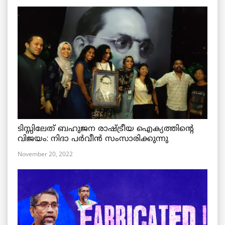
ടിസ്സിലേത് ബഹുജന രാഷ്ട്രീയ ഐക്യത്തിന്റെ
വിജയം: നിദാ പർവീൻ സംസാരിക്കുന്നു
November 20, 2022