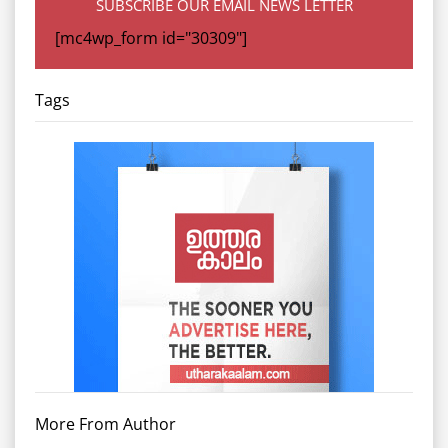
SUBSCRIBE OUR EMAIL NEWS LETTER
[mc4wp_form id="30309"]
Tags
More From Author