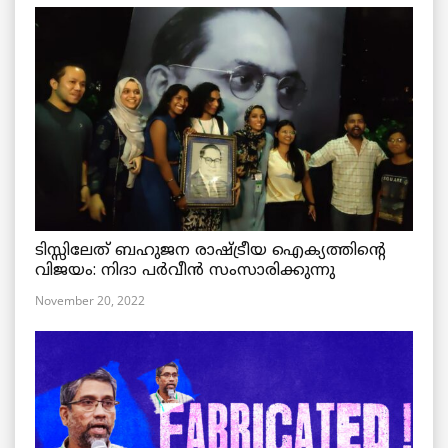
ടിസ്സിലേത് ബഹുജന രാഷ്ട്രീയ ഐക്യത്തിന്റെ
വിജയം: നിദാ പർവീൻ സംസാരിക്കുന്നു
November 20, 2022