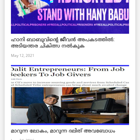
ഹാനി ബാബുവിന്റെ ജീവൻ അപകടത്തിൽ:
അടിയന്തര ചികിത്സ നൽകുക
May 12, 2021
മാറുന്ന ലോകം, മാറുന്ന ദലിത് അവബോധം