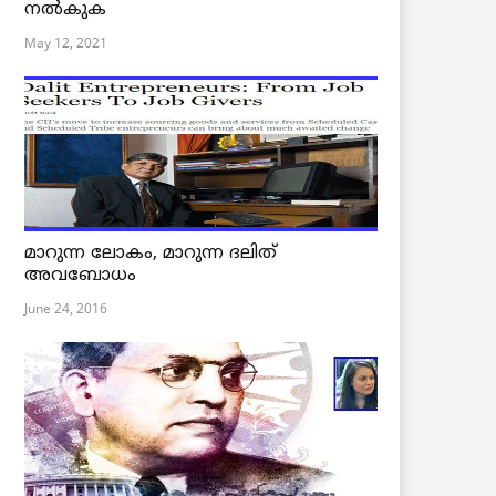
നൽകുക
May 12, 2021
മാറുന്ന ലോകം, മാറുന്ന ദലിത്
അവബോധം
June 24, 2016