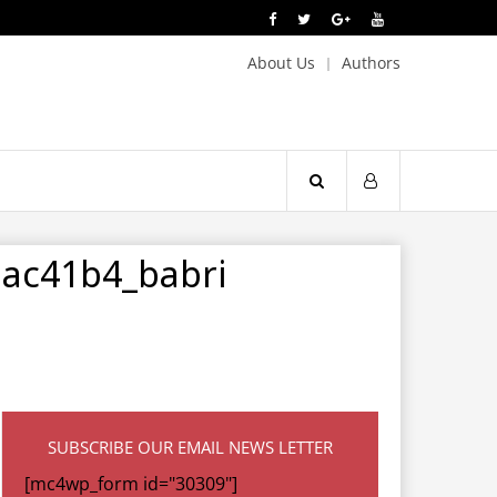
About Us
Authors
bac41b4_babri
SUBSCRIBE OUR EMAIL NEWS LETTER
[mc4wp_form id="30309"]