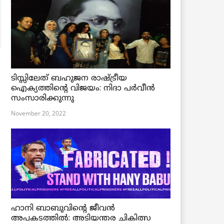
ടിസ്സിലേത് ബഹുജന രാഷ്ട്രീയ
ഐക്യത്തിന്റെ വിജയം: നിദാ പർവീൻ
സംസാരിക്കുന്നു
November 20, 2022
ഹാനി ബാബുവിന്റെ ജീവൻ
അപകടത്തിൽ: അടിയന്തര ചികിത്സ