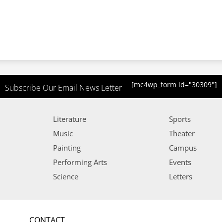
[mc4wp_form id="30309"]
Subscribe Our Email News Letter
Literature
Sports
Music
Theater
Painting
Campus
Performing Arts
Events
Science
Letters
CONTACT