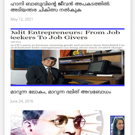
ഹാനി ബാബുവിന്റെ ജീവൻ അപകടത്തിൽ:
അടിയന്തര ചികിത്സ നൽകുക
May 12, 2021
മാറുന്ന ലോകം, മാറുന്ന ദലിത് അവബോധം
June 24, 2016