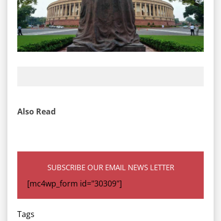
Also Read
SUBSCRIBE OUR EMAIL NEWS LETTER
[mc4wp_form id="30309"]
Tags