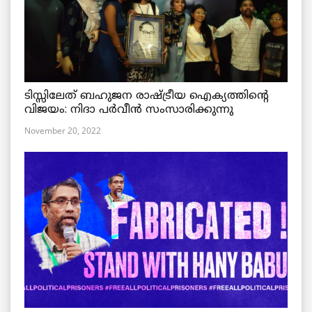
ടിസ്സിലേത് ബഹുജന രാഷ്ട്രീയ ഐക്യത്തിന്റെ
വിജയം: നിദാ പർവീൻ സംസാരിക്കുന്നു
November 20, 2022