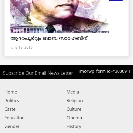
ആദരപൂര്‍വ്വം ബാബ സാഹേബിന്
June 19, 2016
[mc4wp_form id="30309"]
Subscribe Our Email News Letter
Home
Media
Politics
Religion
Caste
Culture
Education
Cinema
Gender
History