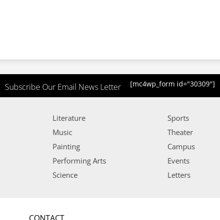
[mc4wp_form id="30309"]
Subscribe Our Email News Letter
Literature
Sports
Music
Theater
Painting
Campus
Performing Arts
Events
Science
Letters
CONTACT