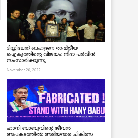
ടിസ്സിലേത് ബഹുജന രാഷ്ട്രീയ
ഐക്യത്തിന്റെ വിജയം: നിദാ പർവീൻ
സംസാരിക്കുന്നു
November 20, 2022
ഹാനി ബാബുവിന്റെ ജീവൻ
അപകടത്തിൽ: അടിയന്തര ചികിത്സ