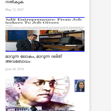
നൽകുക
May 12, 2021
മാറുന്ന ലോകം, മാറുന്ന ദലിത്
അവബോധം
June 24, 2016