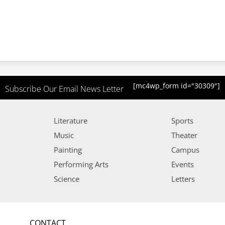
[mc4wp_form id="30309"]
Subscribe Our Email News Letter
Literature
Sports
Music
Theater
Painting
Campus
Performing Arts
Events
Science
Letters
CONTACT