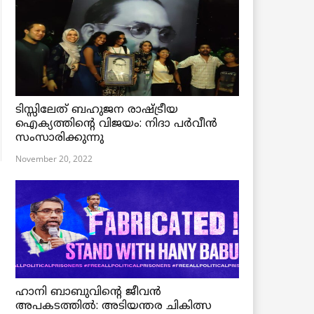
ടിസ്സിലേത് ബഹുജന രാഷ്ട്രീയ
ഐക്യത്തിന്റെ വിജയം: നിദാ പർവീൻ
സംസാരിക്കുന്നു
November 20, 2022
ഹാനി ബാബുവിന്റെ ജീവൻ
അപകടത്തിൽ: അടിയന്തര ചികിത്സ