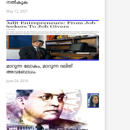
നൽകുക
May 12, 2021
മാറുന്ന ലോകം, മാറുന്ന ദലിത്
അവബോധം
June 24, 2016