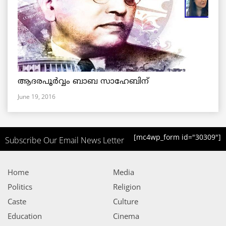
ആദരപൂര്‍വ്വം ബാബ സാഹേബിന്
June 19, 2016
[mc4wp_form id="30309"]
Subscribe Our Email News Letter
Home
Media
Politics
Religion
Caste
Culture
Education
Cinema