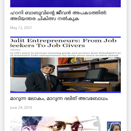
ഹാനി ബാബുവിന്റെ ജീവൻ അപകടത്തിൽ:
അടിയന്തര ചികിത്സ നൽകുക
May 12, 2021
മാറുന്ന ലോകം, മാറുന്ന ദലിത് അവബോധം
June 24, 2016