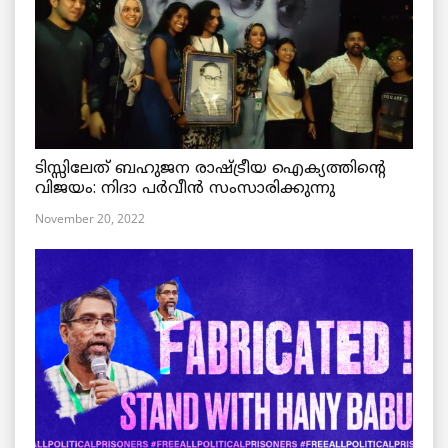
ടിസ്സിലേത് ബഹുജന രാഷ്ട്രീയ ഐക്യത്തിന്റെ
വിജയം: നിദാ പർവീൻ സംസാരിക്കുന്നു
November 20, 2022