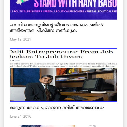
ഹാനി ബാബുവിന്റെ ജീവൻ അപകടത്തിൽ:
അടിയന്തര ചികിത്സ നൽകുക
May 12, 2021
മാറുന്ന ലോകം, മാറുന്ന ദലിത് അവബോധം
June 24, 2016