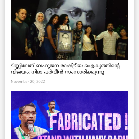
ടിസ്സിലേത് ബഹുജന രാഷ്ട്രീയ ഐക്യത്തിന്റെ
വിജയം: നിദാ പർവീൻ സംസാരിക്കുന്നു
November 20, 2022