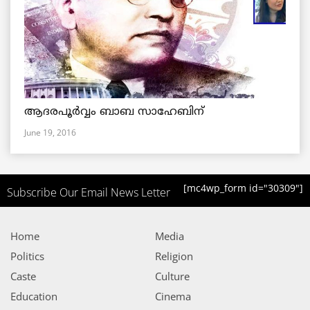
ആദരപൂര്‍വ്വം ബാബ സാഹേബിന്
June 19, 2016
[mc4wp_form id="30309"]
Subscribe Our Email News Letter
Home
Media
Politics
Religion
Caste
Culture
Education
Cinema