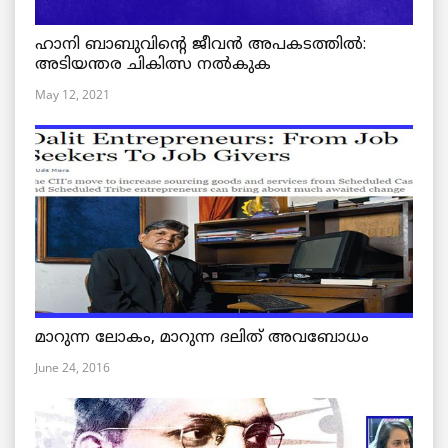
ഹാനി ബാബുവിന്റെ ജീവൻ അപകടത്തിൽ:
അടിയന്തര ചികിത്സ നൽകുക
May 12, 2021
മാറുന്ന ലോകം, മാറുന്ന ദലിത് അവബോധം
June 24, 2016