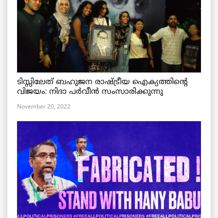
ടിസ്സിലേത് ബഹുജന രാഷ്ട്രീയ ഐക്യത്തിന്റെ
വിജയം: നിദാ പർവീൻ സംസാരിക്കുന്നു
November 20, 2022