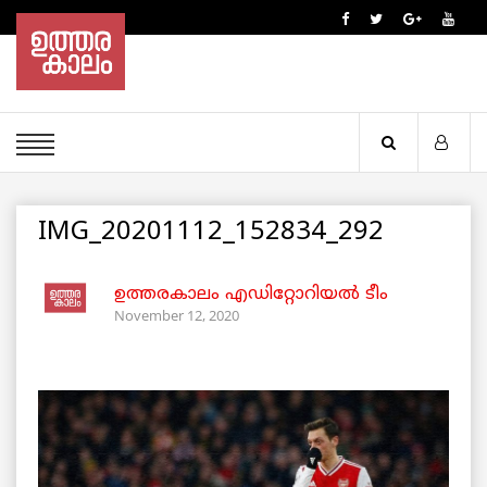
IMG_20201112_152834_292
ഉത്തരകാലം എഡിറ്റോറിയല്‍ ടീം
November 12, 2020