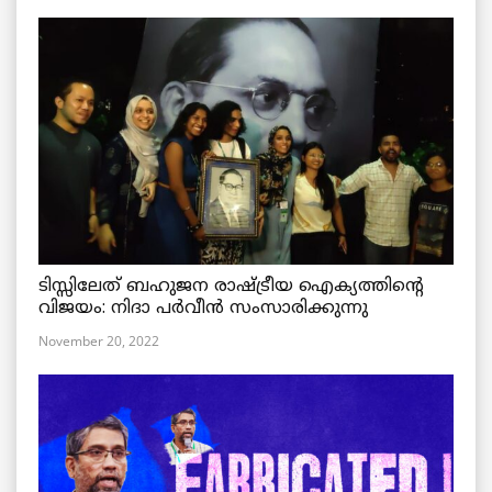
ടിസ്സിലേത് ബഹുജന രാഷ്ട്രീയ ഐക്യത്തിന്റെ
വിജയം: നിദാ പർവീൻ സംസാരിക്കുന്നു
November 20, 2022