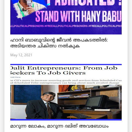
ഹാനി ബാബുവിന്റെ ജീവൻ അപകടത്തിൽ:
അടിയന്തര ചികിത്സ നൽകുക
May 12, 2021
മാറുന്ന ലോകം, മാറുന്ന ദലിത് അവബോധം