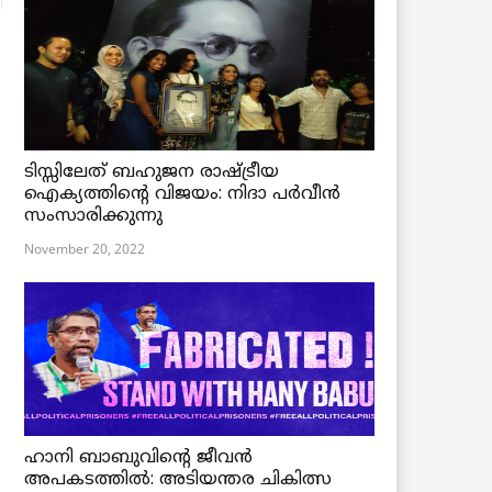
ടിസ്സിലേത് ബഹുജന രാഷ്ട്രീയ
ഐക്യത്തിന്റെ വിജയം: നിദാ പർവീൻ
സംസാരിക്കുന്നു
November 20, 2022
ഹാനി ബാബുവിന്റെ ജീവൻ
അപകടത്തിൽ: അടിയന്തര ചികിത്സ