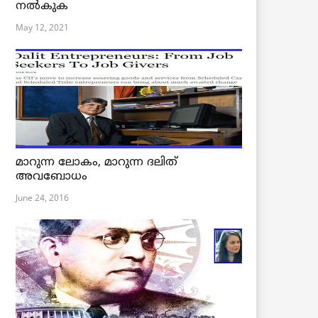
നൽകുക
May 12, 2021
മാറുന്ന ലോകം, മാറുന്ന ദലിത്
അവബോധം
June 24, 2016