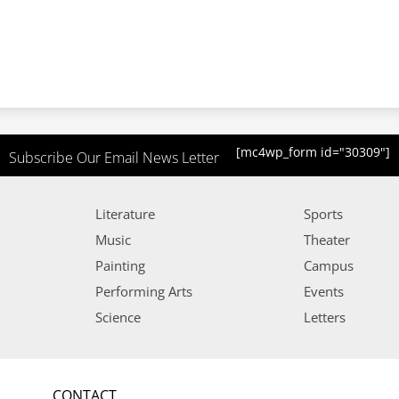
[mc4wp_form id="30309"]
Subscribe Our Email News Letter
Literature
Sports
Music
Theater
Painting
Campus
Performing Arts
Events
Science
Letters
CONTACT