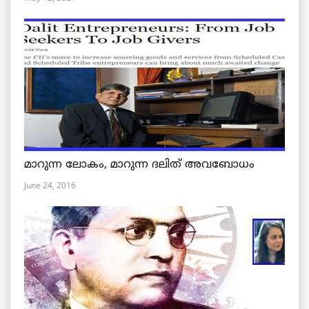
മാറുന്ന ലോകം, മാറുന്ന ദലിത് അവബോധം
June 24, 2016