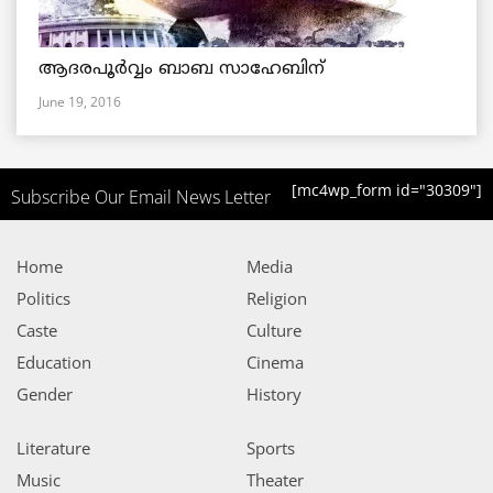
ആദരപൂര്‍വ്വം ബാബ സാഹേബിന്
June 19, 2016
[mc4wp_form id="30309"]
Subscribe Our Email News Letter
Home
Media
Politics
Religion
Caste
Culture
Education
Cinema
Gender
History
Literature
Sports
Music
Theater