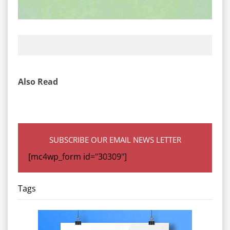
Also Read
SUBSCRIBE OUR EMAIL NEWS LETTER
[mc4wp_form id="30309"]
Tags