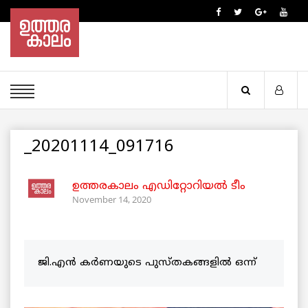
_20201114_091716
ഉത്തരകാലം എഡിറ്റോറിയല്‍ ടീം
November 14, 2020
ജി.എൻ കർണയുടെ പുസ്തകങ്ങളിൽ ഒന്ന്