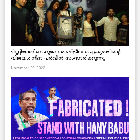
ടിസ്സിലേത് ബഹുജന രാഷ്ട്രീയ ഐക്യത്തിന്റെ
വിജയം: നിദാ പർവീൻ സംസാരിക്കുന്നു
November 20, 2022