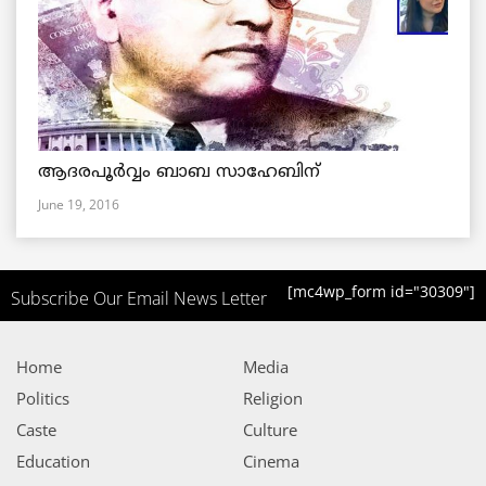
ആദരപൂര്‍വ്വം ബാബ സാഹേബിന്
June 19, 2016
[mc4wp_form id="30309"]
Subscribe Our Email News Letter
Home
Media
Politics
Religion
Caste
Culture
Education
Cinema