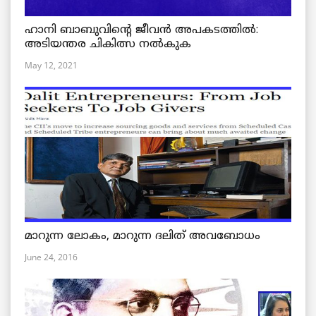
ഹാനി ബാബുവിന്റെ ജീവൻ അപകടത്തിൽ:
അടിയന്തര ചികിത്സ നൽകുക
May 12, 2021
മാറുന്ന ലോകം, മാറുന്ന ദലിത് അവബോധം
June 24, 2016