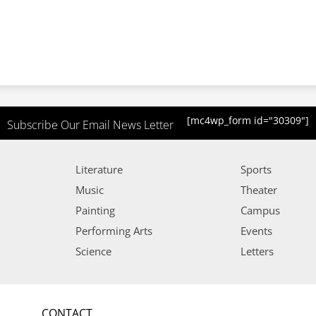
[mc4wp_form id="30309"]
Subscribe Our Email News Letter
Literature
Sports
Music
Theater
Painting
Campus
Performing Arts
Events
Science
Letters
CONTACT