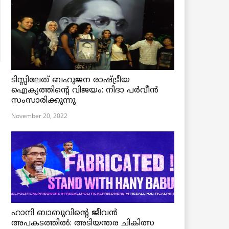
ടിസ്സിലേത് ബഹുജന രാഷ്ട്രീയ
ഐക്യത്തിന്റെ വിജയം: നിദാ പർവീൻ
സംസാരിക്കുന്നു
November 20, 2022
ഹാനി ബാബുവിന്റെ ജീവൻ
അപകടത്തിൽ: അടിയന്തര ചികിത്സ