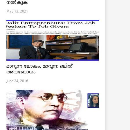
നൽകുക
May 12, 2021
മാറുന്ന ലോകം, മാറുന്ന ദലിത്
അവബോധം
June 24, 2016