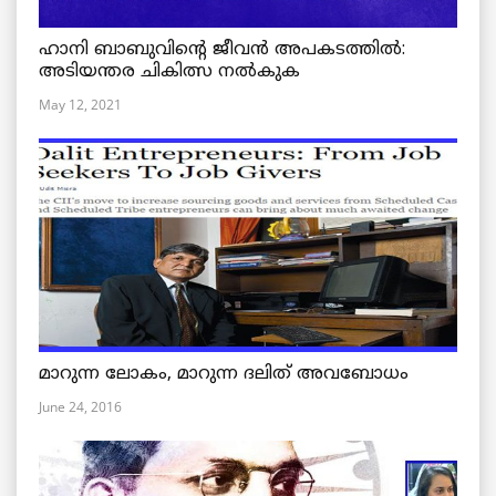
ഹാനി ബാബുവിന്റെ ജീവൻ അപകടത്തിൽ:
അടിയന്തര ചികിത്സ നൽകുക
May 12, 2021
മാറുന്ന ലോകം, മാറുന്ന ദലിത് അവബോധം
June 24, 2016