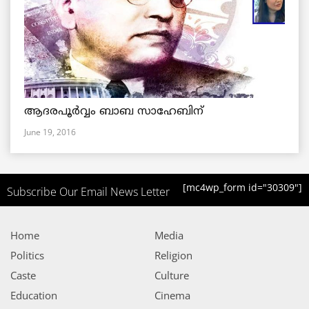
ആദരപൂര്‍വ്വം ബാബ സാഹേബിന്
June 19, 2016
[mc4wp_form id="30309"]
Subscribe Our Email News Letter
Home
Media
Politics
Religion
Caste
Culture
Education
Cinema