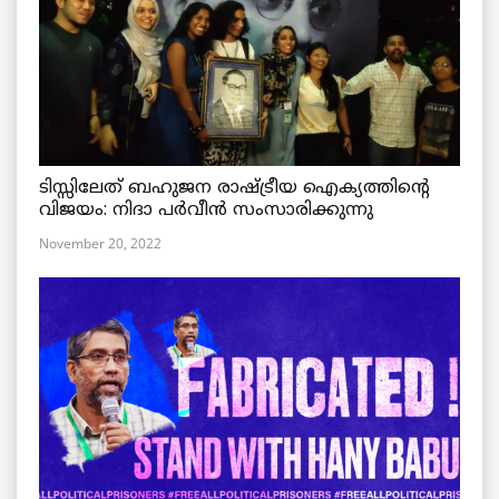
ടിസ്സിലേത് ബഹുജന രാഷ്ട്രീയ ഐക്യത്തിന്റെ
വിജയം: നിദാ പർവീൻ സംസാരിക്കുന്നു
November 20, 2022