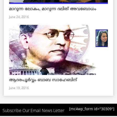
മാറുന്ന ലോകം, മാറുന്ന ദലിത് അവബോധം
June 24, 2016
ആദരപൂര്‍വ്വം ബാബ സാഹേബിന്
June 19, 2016
[mc4wp_form id="30309"]
Subscribe Our Email News Letter