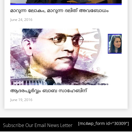
മാറുന്ന ലോകം, മാറുന്ന ദലിത് അവബോധം
June 24, 2016
ആദരപൂര്‍വ്വം ബാബ സാഹേബിന്
June 19, 2016
[mc4wp_form id="30309"]
Subscribe Our Email News Letter