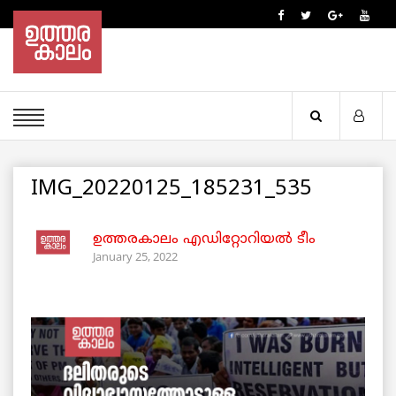
IMG_20220125_185231_535
ഉത്തരകാലം എഡിറ്റോറിയല്‍ ടീം
January 25, 2022