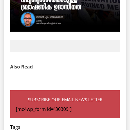
Also Read
SUBSCRIBE OUR EMAIL NEWS LETTER
[mc4wp_form id="30309"]
Tags