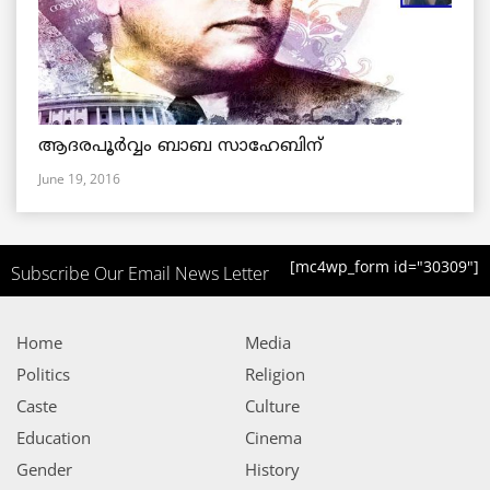
ആദരപൂര്‍വ്വം ബാബ സാഹേബിന്
June 19, 2016
[mc4wp_form id="30309"]
Subscribe Our Email News Letter
Home
Media
Politics
Religion
Caste
Culture
Education
Cinema
Gender
History