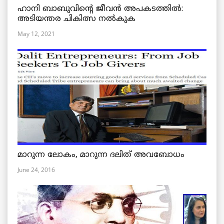
ഹാനി ബാബുവിന്റെ ജീവൻ അപകടത്തിൽ:
അടിയന്തര ചികിത്സ നൽകുക
May 12, 2021
മാറുന്ന ലോകം, മാറുന്ന ദലിത് അവബോധം
June 24, 2016