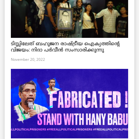
ടിസ്സിലേത് ബഹുജന രാഷ്ട്രീയ ഐക്യത്തിന്റെ
വിജയം: നിദാ പർവീൻ സംസാരിക്കുന്നു
November 20, 2022