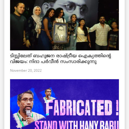
ടിസ്സിലേത് ബഹുജന രാഷ്ട്രീയ ഐക്യത്തിന്റെ
വിജയം: നിദാ പർവീൻ സംസാരിക്കുന്നു
November 20, 2022