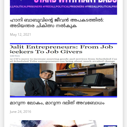
ഹാനി ബാബുവിന്റെ ജീവൻ അപകടത്തിൽ:
അടിയന്തര ചികിത്സ നൽകുക
May 12, 2021
മാറുന്ന ലോകം, മാറുന്ന ദലിത് അവബോധം
June 24, 2016