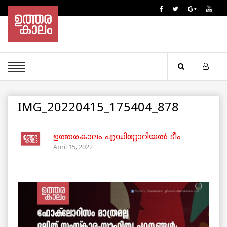
IMG_20220415_175404_878
ഉത്തരകാലം എഡിറ്റോറിയല്‍ ടീം
April 15, 2022