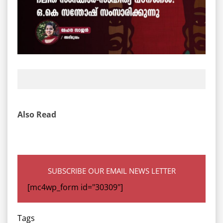
Also Read
SUBSCRIBE OUR EMAIL NEWS LETTER
[mc4wp_form id="30309"]
Tags