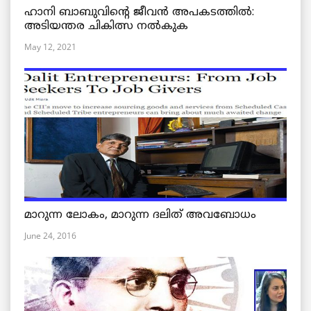
ഹാനി ബാബുവിന്റെ ജീവൻ അപകടത്തിൽ:
അടിയന്തര ചികിത്സ നൽകുക
May 12, 2021
മാറുന്ന ലോകം, മാറുന്ന ദലിത് അവബോധം
June 24, 2016