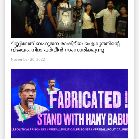
ടിസ്സിലേത് ബഹുജന രാഷ്ട്രീയ ഐക്യത്തിന്റെ
വിജയം: നിദാ പർവീൻ സംസാരിക്കുന്നു
November 20, 2022