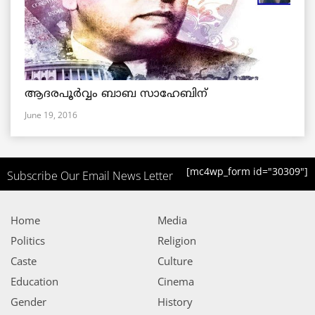
ആദരപൂര്‍വ്വം ബാബ സാഹേബിന്
June 19, 2016
[mc4wp_form id="30309"]
Subscribe Our Email News Letter
Home
Media
Politics
Religion
Caste
Culture
Education
Cinema
Gender
History