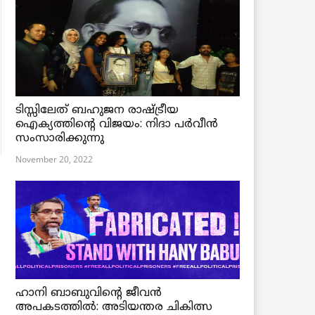
ടിസ്സിലേത് ബഹുജന രാഷ്ട്രീയ
ഐക്യത്തിന്റെ വിജയം: നിദാ പർവീൻ
സംസാരിക്കുന്നു
November 20, 2022
ഹാനി ബാബുവിന്റെ ജീവൻ
അപകടത്തിൽ: അടിയന്തര ചികിത്സ