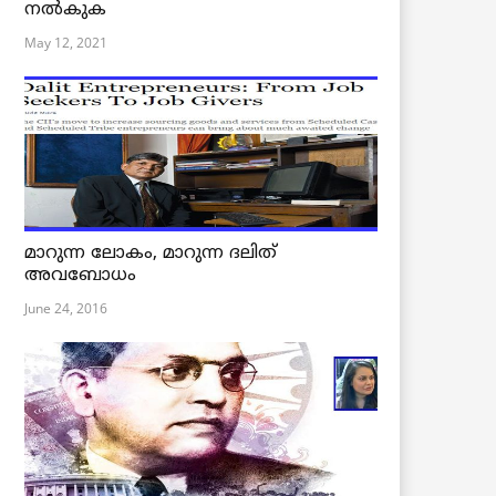
നൽകുക
May 12, 2021
മാറുന്ന ലോകം, മാറുന്ന ദലിത്
അവബോധം
June 24, 2016