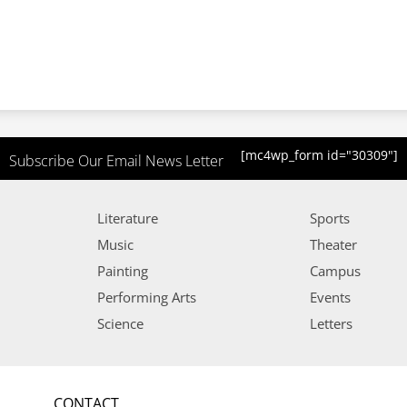
[mc4wp_form id="30309"]
Subscribe Our Email News Letter
Literature
Sports
Music
Theater
Painting
Campus
Performing Arts
Events
Science
Letters
CONTACT