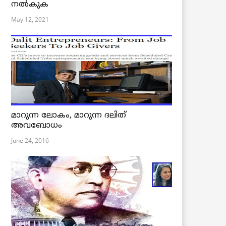
നൽകുക
May 12, 2021
മാറുന്ന ലോകം, മാറുന്ന ദലിത്
അവബോധം
June 24, 2016