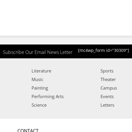
[mc4wp_form id="30309"]
Subscribe Our Email News Letter
Literature
Sports
Music
Theater
Painting
Campus
Performing Arts
Events
Science
Letters
CONTACT