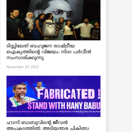
ടിസ്സിലേത് ബഹുജന രാഷ്ട്രീയ
ഐക്യത്തിന്റെ വിജയം: നിദാ പർവീൻ
സംസാരിക്കുന്നു
November 20, 2022
ഹാനി ബാബുവിന്റെ ജീവൻ
അപകടത്തിൽ: അടിയന്തര ചികിത്സ