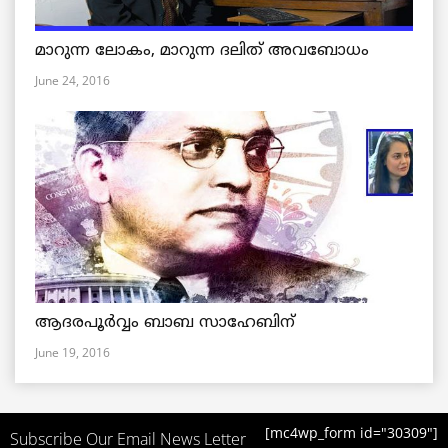
മാറുന്ന ലോകം, മാറുന്ന ദലിത് അവബോധം
June 24, 2016
ആദരപൂര്‍വ്വം ബാബ സാഹേബിന്
June 19, 2016
[mc4wp_form id="30309"]
Subscribe Our Email News Letter