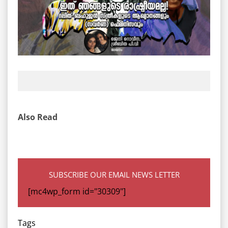
Also Read
SUBSCRIBE OUR EMAIL NEWS LETTER
[mc4wp_form id="30309"]
Tags