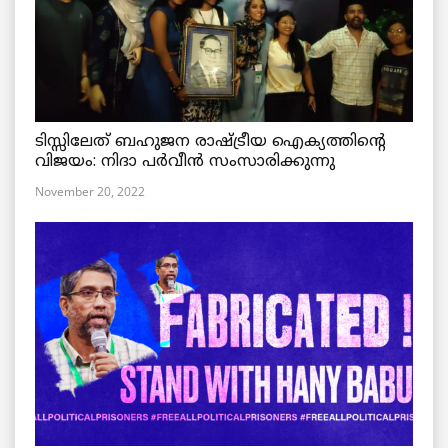
ടിസ്സിലേത് ബഹുജന രാഷ്ട്രീയ ഐക്യത്തിന്റെ
വിജയം: നിദാ പർവീൻ സംസാരിക്കുന്നു
November 20, 2022