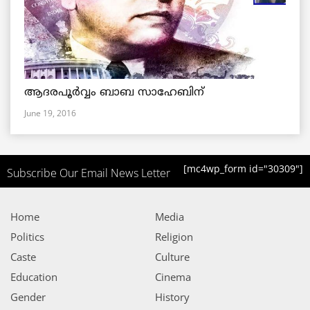
ആദരപൂര്‍വ്വം ബാബ സാഹേബിന്
June 19, 2016
[mc4wp_form id="30309"]
Subscribe Our Email News Letter
Home
Media
Politics
Religion
Caste
Culture
Education
Cinema
Gender
History