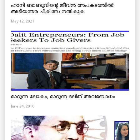
ഹാനി ബാബുവിന്റെ ജീവൻ അപകടത്തിൽ:
അടിയന്തര ചികിത്സ നൽകുക
May 12, 2021
മാറുന്ന ലോകം, മാറുന്ന ദലിത് അവബോധം
June 24, 2016