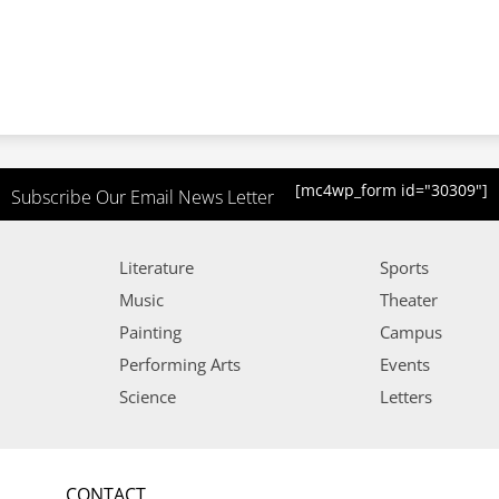
[mc4wp_form id="30309"]
Subscribe Our Email News Letter
Literature
Sports
Music
Theater
Painting
Campus
Performing Arts
Events
Science
Letters
CONTACT