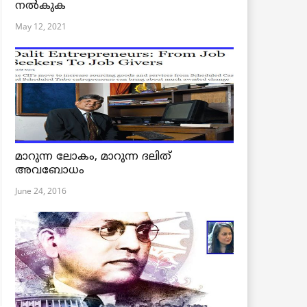
നൽകുക
May 12, 2021
മാറുന്ന ലോകം, മാറുന്ന ദലിത്
അവബോധം
June 24, 2016