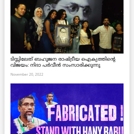
ടിസ്സിലേത് ബഹുജന രാഷ്ട്രീയ ഐക്യത്തിന്റെ
വിജയം: നിദാ പർവീൻ സംസാരിക്കുന്നു
November 20, 2022