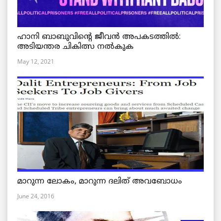
ഹാനി ബാബുവിന്റെ ജീവൻ അപകടത്തിൽ:
അടിയന്തര ചികിത്സ നൽകുക
May 12, 2021
മാറുന്ന ലോകം, മാറുന്ന ദലിത് അവബോധം
June 24, 2016