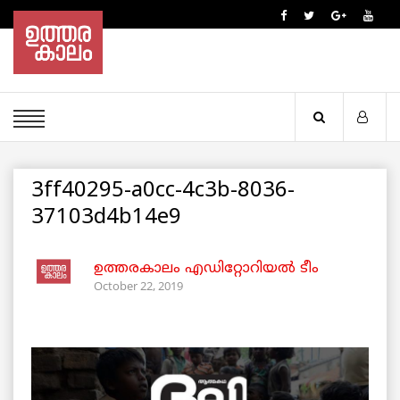
3ff40295-a0cc-4c3b-8036-
37103d4b14e9
ഉത്തരകാലം എഡിറ്റോറിയല്‍ ടീം
October 22, 2019