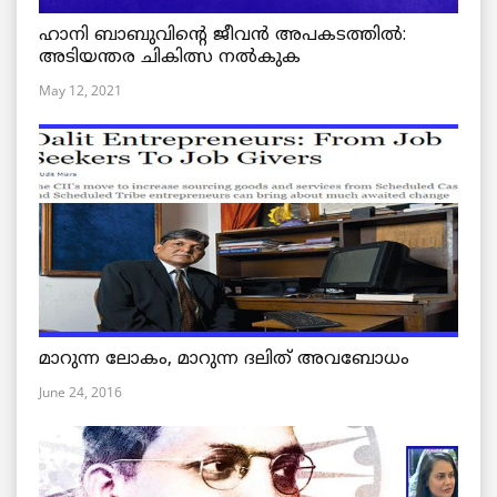
ഹാനി ബാബുവിന്റെ ജീവൻ അപകടത്തിൽ:
അടിയന്തര ചികിത്സ നൽകുക
May 12, 2021
മാറുന്ന ലോകം, മാറുന്ന ദലിത് അവബോധം
June 24, 2016