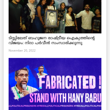
ടിസ്സിലേത് ബഹുജന രാഷ്ട്രീയ ഐക്യത്തിന്റെ
വിജയം: നിദാ പർവീൻ സംസാരിക്കുന്നു
November 20, 2022