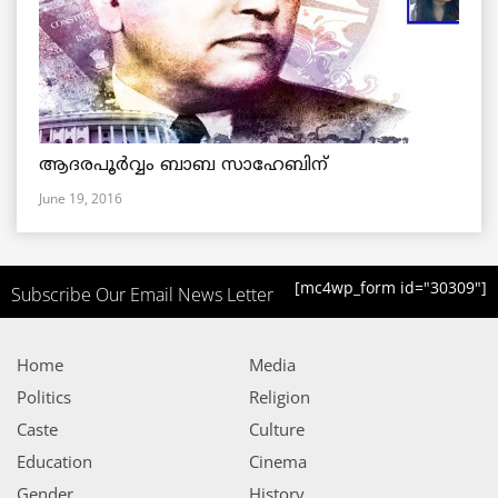
ആദരപൂര്‍വ്വം ബാബ സാഹേബിന്
June 19, 2016
[mc4wp_form id="30309"]
Subscribe Our Email News Letter
Home
Media
Politics
Religion
Caste
Culture
Education
Cinema
Gender
History