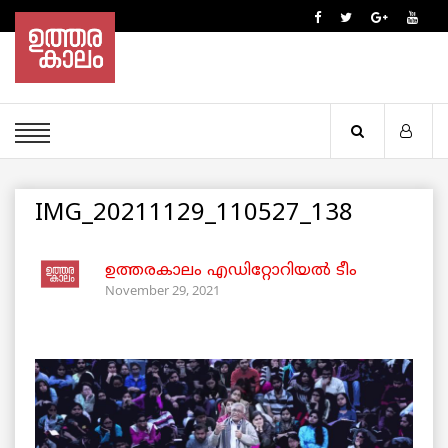
IMG_20211129_110527_138
ഉത്തരകാലം എഡിറ്റോറിയല്‍ ടീം
November 29, 2021