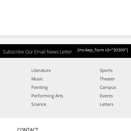
[mc4wp_form id="30309"]
Subscribe Our Email News Letter
Literature
Sports
Music
Theater
Painting
Campus
Performing Arts
Events
Science
Letters
CONTACT