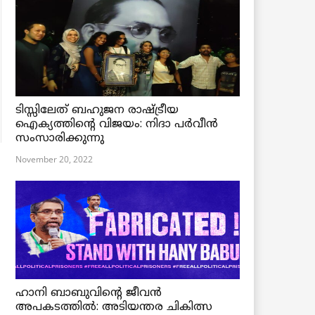
ടിസ്സിലേത് ബഹുജന രാഷ്ട്രീയ
ഐക്യത്തിന്റെ വിജയം: നിദാ പർവീൻ
സംസാരിക്കുന്നു
November 20, 2022
ഹാനി ബാബുവിന്റെ ജീവൻ
അപകടത്തിൽ: അടിയന്തര ചികിത്സ