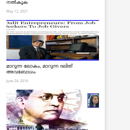
നൽകുക
May 12, 2021
മാറുന്ന ലോകം, മാറുന്ന ദലിത്
അവബോധം
June 24, 2016