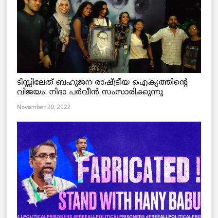
ടിസ്സിലേത് ബഹുജന രാഷ്ട്രീയ ഐക്യത്തിന്റെ
വിജയം: നിദാ പർവീൻ സംസാരിക്കുന്നു
November 20, 2022