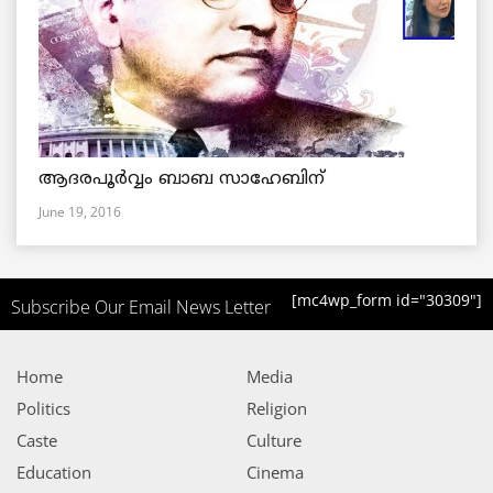
ആദരപൂര്‍വ്വം ബാബ സാഹേബിന്
June 19, 2016
[mc4wp_form id="30309"]
Subscribe Our Email News Letter
Home
Media
Politics
Religion
Caste
Culture
Education
Cinema