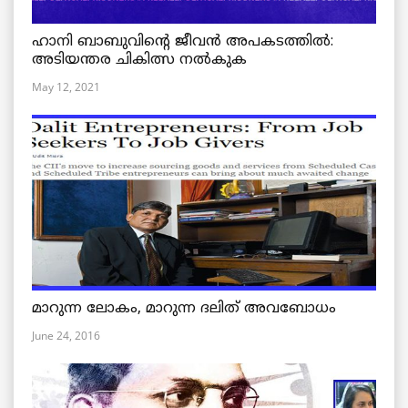
ഹാനി ബാബുവിന്റെ ജീവൻ അപകടത്തിൽ:
അടിയന്തര ചികിത്സ നൽകുക
May 12, 2021
മാറുന്ന ലോകം, മാറുന്ന ദലിത് അവബോധം
June 24, 2016