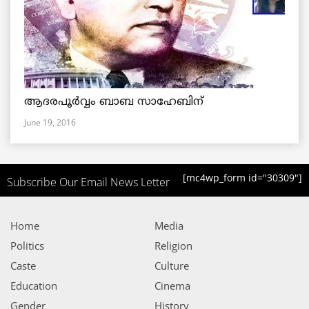
ആദരപൂര്‍വ്വം ബാബ സാഹേബിന്
June 19, 2016
[mc4wp_form id="30309"]
Subscribe Our Email News Letter
Home
Media
Politics
Religion
Caste
Culture
Education
Cinema
Gender
History