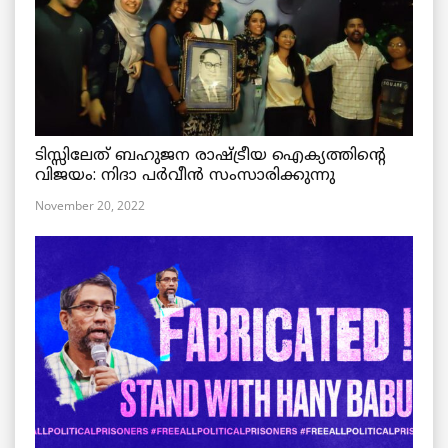
ടിസ്സിലേത് ബഹുജന രാഷ്ട്രീയ ഐക്യത്തിന്റെ
വിജയം: നിദാ പർവീൻ സംസാരിക്കുന്നു
November 20, 2022