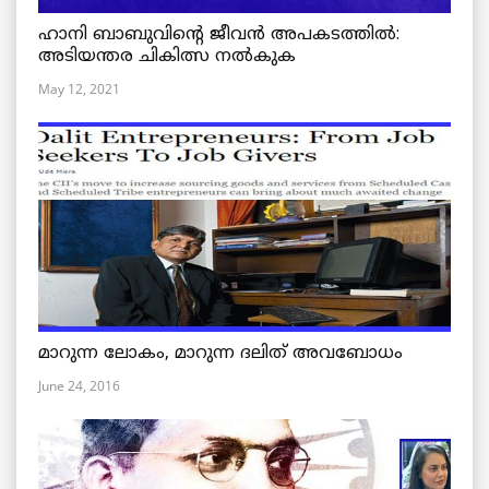
ഹാനി ബാബുവിന്റെ ജീവൻ അപകടത്തിൽ:
അടിയന്തര ചികിത്സ നൽകുക
May 12, 2021
മാറുന്ന ലോകം, മാറുന്ന ദലിത് അവബോധം
June 24, 2016